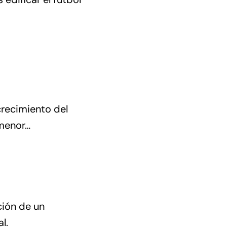
crecimiento del
 menor…
ción de un
l.